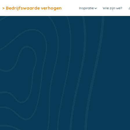
> Bedrijfswaarde verhogen
Inspiratie
Wie zijn we?