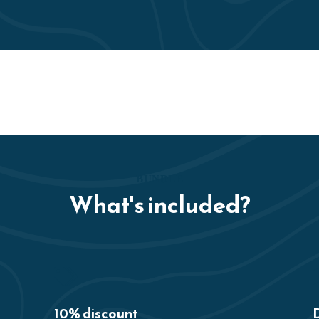
BUNDLE
What's included?
10% discount
D