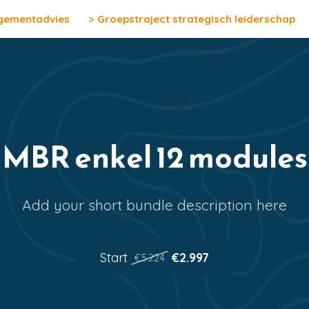
agementadvies
> Groepstraject strategisch leiderschap
GREAT OFFER
MBR enkel 12 modules
Add your short bundle description here
Start
€2.997
€5.224